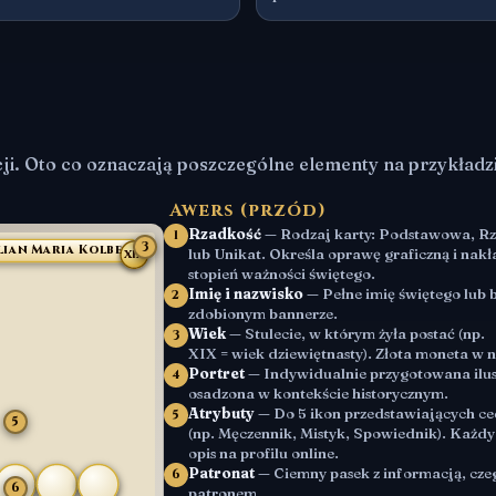
ji. Oto co oznaczają poszczególne elementy na przykładz
Awers (przód)
Rzadkość
— Rodzaj karty: Podstawowa, R
1
3
lian Maria Kolbe
lub Unikat. Określa oprawę graficzną i nak
XIX
stopień ważności świętego.
Imię i nazwisko
— Pełne imię świętego lub 
2
zdobionym bannerze.
Wiek
— Stulecie, w którym żyła postać (np.
3
XIX = wiek dziewiętnasty). Złota moneta w 
Portret
— Indywidualnie przygotowana ilust
4
osadzona w kontekście historycznym.
Atrybuty
— Do 5 ikon przedstawiających ce
5
5
(np. Męczennik, Mistyk, Spowiednik). Każdy
opis na profilu online.
Patronat
— Ciemny pasek z informacją, czeg
6
6
patronem.