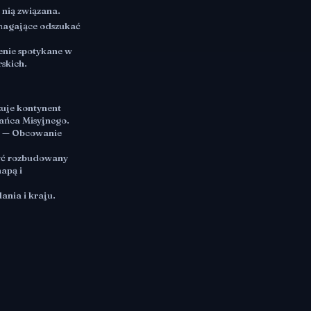
 nią związana.
magające odszukać
nie spotykane w
rskich.
uje kontynent
żańca Misyjnego.
 — Obcowanie
yć rozbudowany
apą i
ania i kraju.