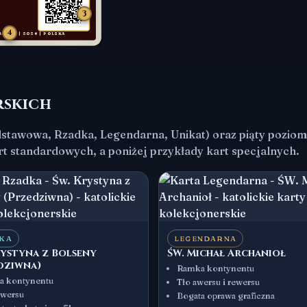
3
4
PAŃSCY | 2026 | POLSKA
rskich
stawowa, Rzadka, Legendarna, Unikat) oraz piąty poziom S
t standardowych, a poniżej przykłady kart specjalnych.
KA
LEGENDARNA
rystyna z Bolseny
ŚW. Michał Archanioł
dziwna)
Ramka kontynentu
 kontynentu
Tło awersu i rewersu
ewersu
Bogata oprawa graficzna