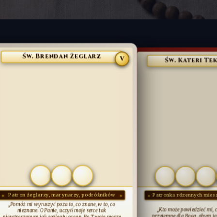
Św. Kateri Tekakwitha
w. Brendan Żeglarz
V
Patronka rdzennych mieszkańców Am
eglarzy, marynarzy, podróżników
 wyruszyć poza to, co znane, w to, co
„Kto może powiedzieć mi, co jest najbard
ane. O Panie, uczyń moje serce tak
przyjemne dla Boga, abym ja mogła to ucz
nym jak rozległy ocean. Bo Twoje morze