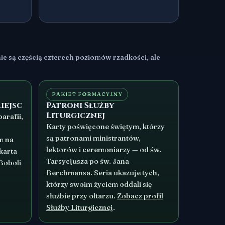
e są częścią czterech poziomów rzadkości, ale
PAKIET FORMACYJNY
iejsc
Patroni Służby
Liturgicznej
arafii,
Karty poświęcone świętym, którzy
są patronami ministrantów,
m na
lektorów i ceremoniarzy — od św.
karta
Tarsycjusza po św. Jana
 Boboli
Berchmansa. Seria ukazuje tych,
którzy swoim życiem oddali się
służbie przy ołtarzu.
Zobacz profil
Służby Liturgicznej
.