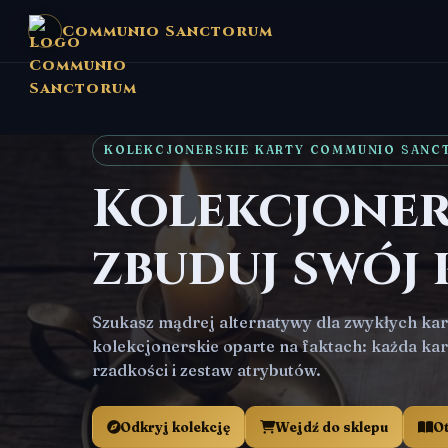
Communio Sanctorum
KOLEKCJONERSKIE KARTY COMMUNIO SANC
Kolekcjoners
zbuduj swój 
Szukasz mądrej alternatywy dla zwykłych kart
kolekcjonerskie oparte na faktach: każda kar
rzadkości i zestaw atrybutów.
Odkryj kolekcję
Wejdź do sklepu
Ot