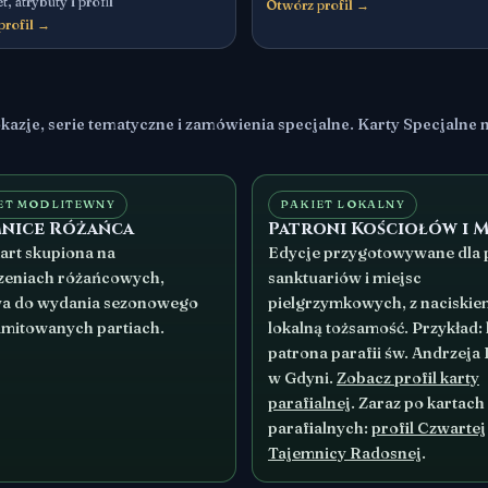
t, atrybuty i profil
Otwórz profil →
profil →
je, serie tematyczne i zamówienia specjalne. Karty Specjalne ni
ET MODLITEWNY
PAKIET LOKALNY
mnice Różańca
Patroni Kościołów i M
kart skupiona na
Edycje przygotowywane dla p
zeniach różańcowych,
sanktuariów i miejsc
a do wydania sezonowego
pielgrzymkowych, z naciskie
limitowanych partiach.
lokalną tożsamość. Przykład: 
patrona parafii św. Andrzeja
w Gdyni.
Zobacz profil karty
parafialnej
. Zaraz po kartach
parafialnych:
profil Czwartej
Tajemnicy Radosnej
.