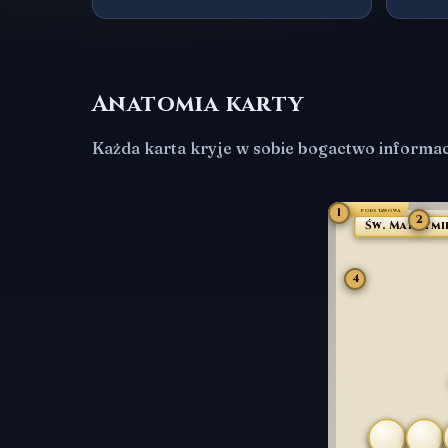
Anatomia karty
Każda karta kryje w sobie bogactwo informac
1
PODSTAWOWA
2
Św. Maksymi
4