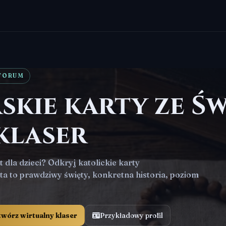
TORUM
kie karty ze Św
klaser
 dla dzieci? Odkryj katolickie karty
ta to prawdziwy święty, konkretna historia, poziom
wórz wirtualny klaser
Przykładowy profil