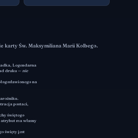
ie karty Św. Maksymiliana Marii Kolbego.
zadka, Legendarna
ład druku —
nie
błogosławionego na
narożniku.
racja postaci,
chy świętego
 atrybut ma własny
o święty jest