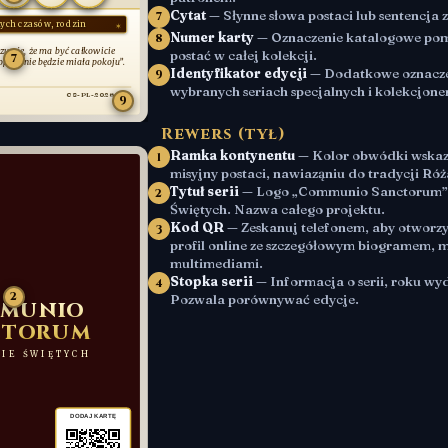
Cytat
— Słynne słowa postaci lub sentencja z
7
ych czasów, rodzin
Numer karty
— Oznaczenie katalogowe po
8
ozumie, że ma być całkowicie
postać w całej kolekcji.
7
póty nie będzie miała pokoju”.
Identyfikator edycji
— Dodatkowe oznacze
9
wybranych seriach specjalnych i kolekcjone
CS-PL-2026-001
9
Rewers (tył)
Ramka kontynentu
— Kolor obwódki wskaz
1
misyjny postaci, nawiaząniu do tradycji Ró
Tytuł serii
— Logo „Communio Sanctorum”
2
Świętych. Nazwa całego projektu.
Kod QR
— Zeskanuj telefonem, aby otworz
3
profil online ze szczegółowym biogramem, m
multimediami.
Stopka serii
— Informacja o serii, roku wyd
4
2
Pozwala porównywać edycje.
MUNIO
CTORUM
IE ŚWIĘTYCH
DODAJ KARTĘ