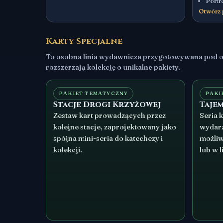
Portre
Otwórz 
Karty Specjalne
To osobna linia wydawnicza przygotowywana pod okaz
rozszerzają kolekcję o unikalne pakiety.
PAKIET TEMATYCZNY
PAKI
Stacje Drogi Krzyżowej
Taje
Zestaw kart prowadzących przez
Seria 
kolejne stacje, zaprojektowany jako
wydar
spójna mini-seria do katechezy i
możliw
kolekcji.
lub w 