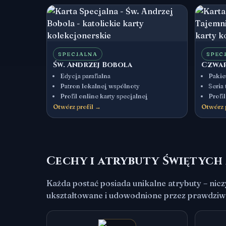
SPECJALNA
SPEC
Św. Andrzej Bobola
Czwar
Edycja parafialna
Pakie
Patron lokalnej wspólnoty
Seria
Profil online karty specjalnej
Profil
Otwórz profil →
Otwórz 
Cechy i atrybuty Świętych
Każda postać posiada unikalne atrybuty – nic
ukształtowane i udowodnione przez prawdziwe