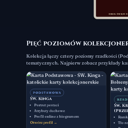
SERIA: ŚWIĘCI 
Pięć poziomów kolekcjone
Kolekcja łączy cztery poziomy rzadkości (Pod
tematycznych. Najpierw zobacz przykłady kar
PODSTAWOWA
ŚW. Kinga
RZAD
Portret postaci
Św. K
(Prze
Atrybuty duchowe
Profil online z biogramem
Ramka
Otwórz profil →
Tło r