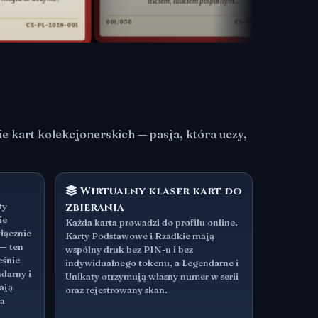
liściem, ludkiem pospolitym..."
przeciw nie
001/030
CS-PL-2026-001
-2026-001
001/030
kart kolekcjonerskich — pasja, która uczy,
Wirtualny klaser kart do
ty
zbierania
ie
Każda karta prowadzi do profilu online.
łącznie
Karty Podstawowe i Rzadkie mają
 — ten
wspólny druk bez PIN-u i bez
eśnie
indywidualnego tokenu, a Legendarne i
darny i
Unikaty otrzymują własny numer w serii
zają
oraz rejestrowany skan.
ia