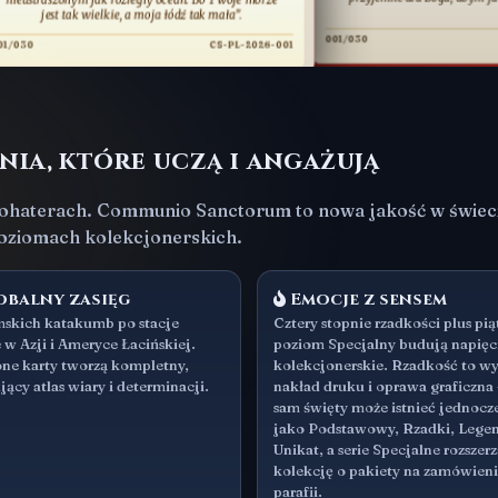
tak wielkie, a moja łódź tak mała”.
001/030
CS-PL
CS-PL-2026-001
nia, które uczą i angażują
haterach. Communio Sanctorum to nowa jakość w świecie 
 poziomach kolekcjonerskich.
balny zasięg
Emocje z sensem
skich katakumb po stacje
Cztery stopnie rzadkości plus pią
 w Azji i Ameryce Łacińskiej.
poziom Specjalny budują napięc
ne karty tworzą kompletny,
kolekcjonerskie. Rzadkość to wy
jący atlas wiary i determinacji.
nakład druku i oprawa graficzna
sam święty może istnieć jednocz
jako Podstawowy, Rzadki, Legen
Unikat, a serie Specjalne rozszer
kolekcję o pakiety na zamówien
parafii.