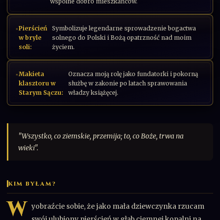
wspólne dobro mieszkańców.
Pierścień
Symbolizuje legendarne sprowadzenie bogactwa
w bryle
solnego do Polski i Bożą opatrzność nad moim
soli:
życiem.
Makieta
Oznacza moją rolę jako fundatorki i pokorną
klasztoru w
służbę w zakonie po latach sprawowania
Starym Sączu:
władzy książęcej.
"Wszystko, co ziemskie, przemija; to, co Boże, trwa na
wieki".
KIM BYŁAM?
W
yobraźcie sobie, że jako mała dziewczynka rzucam
swój ulubiony pierścień w głąb ciemnej kopalni na