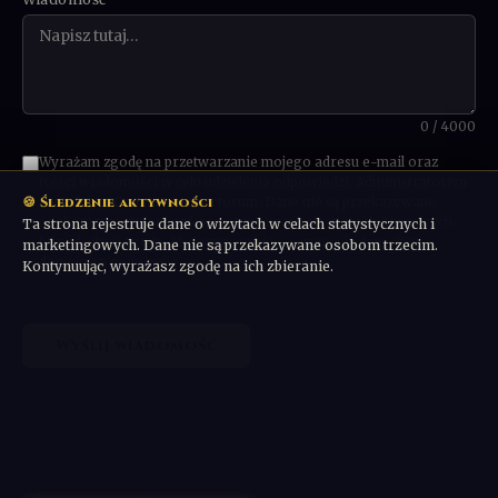
0 / 4000
Wyrażam zgodę na przetwarzanie mojego adresu e-mail oraz
treści wiadomości w celu udzielenia odpowiedzi. Administratorem
🍪 Śledzenie aktywności
danych jest Communio Sanctorum. Dane nie są przekazywane
osobom trzecim ani wykorzystywane w celach marketingowych
Ta strona rejestruje dane o wizytach w celach statystycznych i
bez odrębnej zgody. Możesz poprosić o usunięcie danych w
marketingowych. Dane nie są przekazywane osobom trzecim.
dowolnym momencie.
Kontynuując, wyrażasz zgodę na ich zbieranie.
Wyślij wiadomość