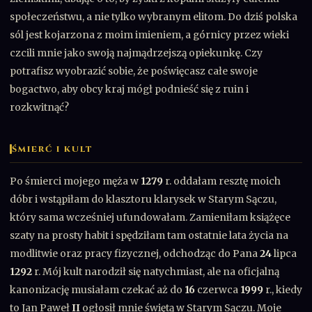
społeczeństwu, a nie tylko wybranym elitom. Do dziś polska
sól jest kojarzona z moim imieniem, a górnicy przez wieki
czcili mnie jako swoją najmądrzejszą opiekunkę. Czy
potrafisz wyobrazić sobie, że poświęcasz całe swoje
bogactwo, aby obcy kraj mógł podnieść się z ruin i
rozkwitnąć?
ŚMIERĆ I KULT
Po śmierci mojego męża w
1279
r. oddałam resztę moich
dóbr i wstąpiłam do klasztoru klarysek w Starym Sączu,
który sama wcześniej ufundowałam. Zamieniłam książęce
szaty na prosty habit i spędziłam tam ostatnie lata życia na
modlitwie oraz pracy fizycznej, odchodząc do Pana
24
lipca
1292
r. Mój kult narodził się natychmiast, ale na oficjalną
kanonizację musiałam czekać aż do
16
czerwca
1999
r., kiedy
to Jan Paweł
II
ogłosił mnie świętą w Starym Sączu. Moje