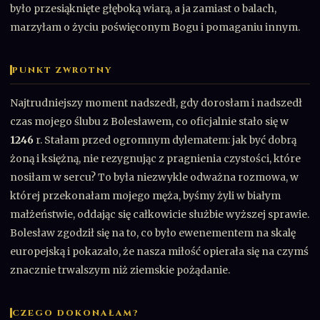
było przesiąknięte głęboką wiarą, a ja zamiast o balach,
marzyłam o życiu poświęconym Bogu i pomaganiu innym.
PUNKT ZWROTNY
Najtrudniejszy moment nadszedł, gdy dorosłam i nadszedł
czas mojego ślubu z Bolesławem, co oficjalnie stało się w
1246
r. Stałam przed ogromnym dylematem: jak być dobrą
żoną i księżną, nie rezygnując z pragnienia czystości, które
nosiłam w sercu? To była niezwykle odważna rozmowa, w
której przekonałam mojego męża, byśmy żyli w białym
małżeństwie, oddając się całkowicie służbie wyższej sprawie.
Bolesław zgodził się na to, co było ewenementem na skalę
europejską i pokazało, że nasza miłość opierała się na czymś
znacznie trwalszym niż ziemskie pożądanie.
CZEGO DOKONAŁAM?