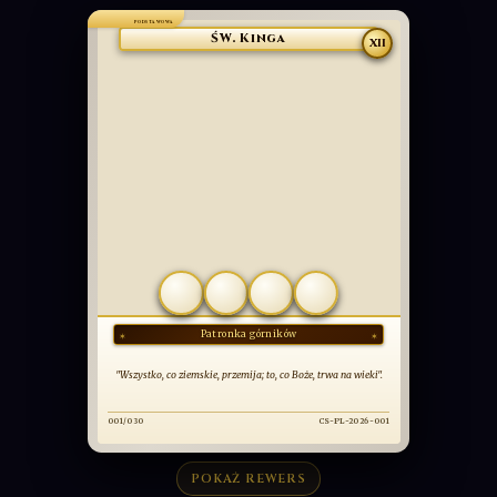
PODSTAWOWA
ŚW. Kinga
XII
COMMUNIO
SANCTORUM
OBCOWANIE ŚWIĘTYCH
POKAŻ REWERS