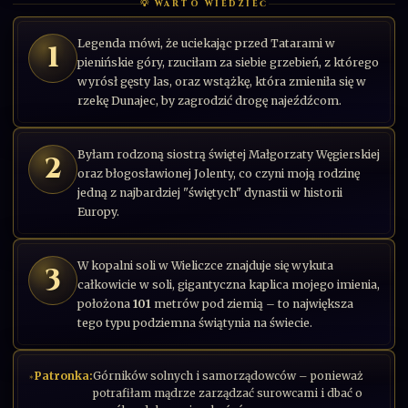
💡 WARTO WIEDZIEĆ
Legenda mówi, że uciekając przed Tatarami w
1
pienińskie góry, rzuciłam za siebie grzebień, z którego
wyrósł gęsty las, oraz wstążkę, która zmieniła się w
rzekę Dunajec, by zagrodzić drogę najeźdźcom.
Byłam rodzoną siostrą świętej Małgorzaty Węgierskiej
2
oraz błogosławionej Jolenty, co czyni moją rodzinę
jedną z najbardziej "świętych" dynastii w historii
Europy.
W kopalni soli w Wieliczce znajduje się wykuta
3
całkowicie w soli, gigantyczna kaplica mojego imienia,
położona
101
metrów pod ziemią – to największa
tego typu podziemna świątynia na świecie.
Patronka:
Górników solnych i samorządowców – ponieważ
potrafiłam mądrze zarządzać surowcami i dbać o