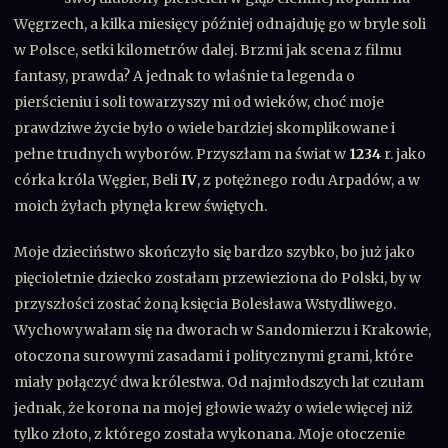
Węgrzech, a kilka miesięcy później odnajduję go w bryle soli
w Polsce, setki kilometrów dalej. Brzmi jak scena z filmu
fantasy, prawda? A jednak to właśnie ta legenda o
pierścieniu i soli towarzyszy mi od wieków, choć moje
prawdziwe życie było o wiele bardziej skomplikowane i
pełne trudnych wyborów. Przyszłam na świat w
1234
r. jako
córka króla Węgier, Beli
IV
, z potężnego rodu Arpadów, a w
moich żyłach płynęła krew świętych.
Moje dzieciństwo skończyło się bardzo szybko, bo już jako
pięcioletnie dziecko zostałam przewieziona do Polski, by w
przyszłości zostać żoną księcia Bolesława Wstydliwego.
Wychowywałam się na dworach w Sandomierzu i Krakowie,
otoczona surowymi zasadami i politycznymi grami, które
miały połączyć dwa królestwa. Od najmłodszych lat czułam
jednak, że korona na mojej głowie waży o wiele więcej niż
tylko złoto, z którego została wykonana. Moje otoczenie