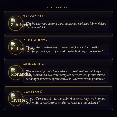
✶ ATRYBUTY
ZAŁOŻYCIEL
Patronka górników
DODAJ KARTĘ
“Twórca nowego zakonu, zgromadzenia religijnego lub wielkiego
ruchu w Kościele.”
"Wszystko, co ziemskie, przemija; to, co Boże, trwa na wieki".
BUDOWNICZY
001/030
CS-PL-2026-00
SERIA: ŚWIĘCI PAŃSCY | 2026 | POLSKA
“Osoba, która dosłownie (wznosząc świątynie i klasztory) lub
metaforycznie (reformując struktury) odbudowywała Kościół.”
MONARCHA
“Monarcha / Sprawiedliwy Władca – Król, królowa lub książę,
który nie nadużył swojej władzy, lecz potraktował ją jako służbę
poddanym, krzewiąc sprawiedliwość i wiarę w swoim państwie.”
CZYSTOŚĆ
“Czystość (Dziewica) – Osoba, która ślubowała Bogu zachowanie
doskonałej czystości serca i ciała, rezygnując z małżeństwa.”