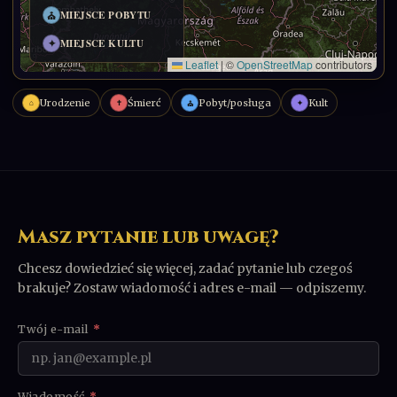
Urodzenie
Śmierć
Pobyt/posługa
Kult
⌂
✝
✦
⛪
Masz pytanie lub uwagę?
Chcesz dowiedzieć się więcej, zadać pytanie lub czegoś
brakuje? Zostaw wiadomość i adres e-mail — odpiszemy.
Twój e-mail
*
Wiadomość
*