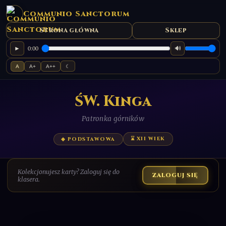
Communio Sanctorum
Strona główna
Sklep
►
🔊
0:00
A
A+
A++
☾
ŚW. Kinga
Patronka górników
⌛ XII WIEK
◆ PODSTAWOWA
Kolekcjonujesz karty? Zaloguj się do
ZALOGUJ SIĘ
klasera.