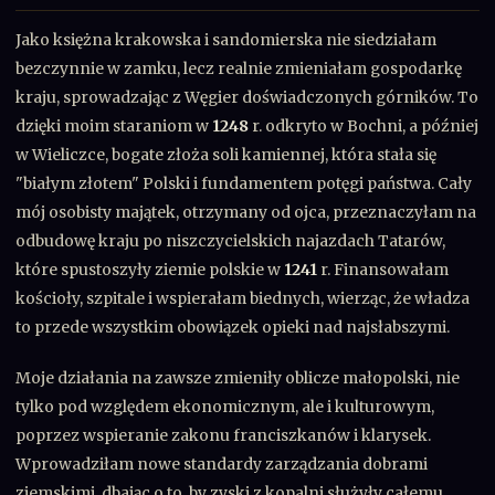
Jako księżna krakowska i sandomierska nie siedziałam
bezczynnie w zamku, lecz realnie zmieniałam gospodarkę
kraju, sprowadzając z Węgier doświadczonych górników. To
dzięki moim staraniom w
1248
r. odkryto w Bochni, a później
w Wieliczce, bogate złoża soli kamiennej, która stała się
"białym złotem" Polski i fundamentem potęgi państwa. Cały
mój osobisty majątek, otrzymany od ojca, przeznaczyłam na
odbudowę kraju po niszczycielskich najazdach Tatarów,
które spustoszyły ziemie polskie w
1241
r. Finansowałam
kościoły, szpitale i wspierałam biednych, wierząc, że władza
to przede wszystkim obowiązek opieki nad najsłabszymi.
Moje działania na zawsze zmieniły oblicze małopolski, nie
tylko pod względem ekonomicznym, ale i kulturowym,
poprzez wspieranie zakonu franciszkanów i klarysek.
Wprowadziłam nowe standardy zarządzania dobrami
ziemskimi, dbając o to, by zyski z kopalni służyły całemu